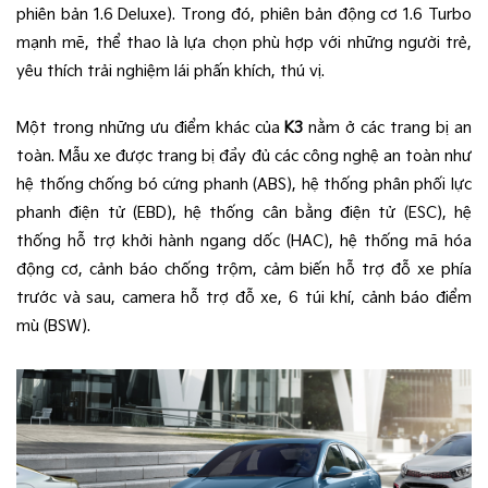
phiên bản 1.6 Deluxe). Trong đó, phiên bản động cơ 1.6 Turbo
mạnh mẽ, thể thao là lựa chọn phù hợp với những người trẻ,
yêu thích trải nghiệm lái phấn khích, thú vị.
Một trong những ưu điểm khác của
K3
nằm ở các trang bị an
toàn. Mẫu xe được trang bị đầy đủ các công nghệ an toàn như
hệ thống chống bó cứng phanh (ABS), hệ thống phân phối lực
phanh điện tử (EBD), hệ thống cân bằng điện tử (ESC), hệ
thống hỗ trợ khởi hành ngang dốc (HAC), hệ thống mã hóa
động cơ, cảnh báo chống trộm, cảm biến hỗ trợ đỗ xe phía
trước và sau, camera hỗ trợ đỗ xe, 6 túi khí, cảnh báo điểm
mù (BSW).