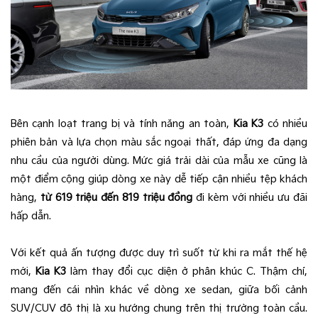
Bên cạnh loạt trang bị và tính năng an toàn,
Kia K3
có nhiều
phiên bản và lựa chọn màu sắc ngoại thất, đáp ứng đa dạng
nhu cầu của người dùng. Mức giá trải dài của mẫu xe cũng là
một điểm cộng giúp dòng xe này dễ tiếp cận nhiều tệp khách
hàng,
từ 619 triệu đến 819 triệu đồng
đi kèm với nhiều ưu đãi
hấp dẫn.
Với kết quả ấn tượng được duy trì suốt từ khi ra mắt thế hệ
mới,
Kia K3
làm thay đổi cục diện ở phân khúc C. Thậm chí,
mang đến cái nhìn khác về dòng xe sedan, giữa bối cảnh
SUV/CUV đô thị là xu hướng chung trên thị trường toàn cầu.