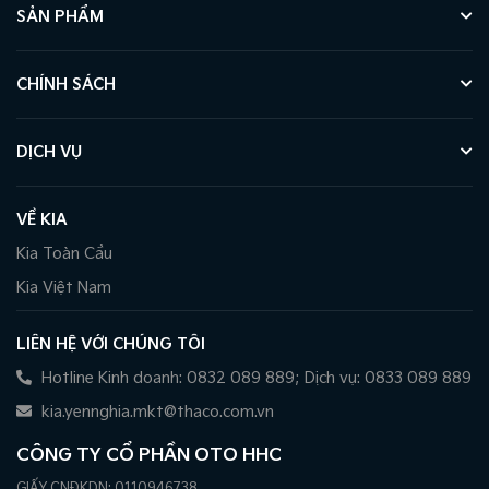
SẢN PHẨM
CHÍNH SÁCH
DỊCH VỤ
VỀ KIA
Kia Toàn Cầu
Kia Việt Nam
LIÊN HỆ VỚI CHÚNG TÔI
Hotline Kinh doanh: 0832 089 889; Dịch vụ: 0833 089 889
kia.yennghia.mkt@thaco.com.vn
CÔNG TY CỔ PHẦN OTO HHC
GIẤY CNĐKDN: 0110946738