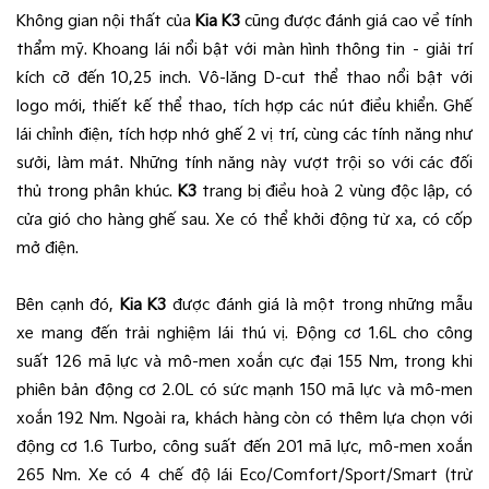
Không gian nội thất của
Kia K3
cũng được đánh giá cao về tính
thẩm mỹ. Khoang lái nổi bật với màn hình thông tin – giải trí
kích cỡ đến 10,25 inch. Vô-lăng D-cut thể thao nổi bật với
logo mới, thiết kế thể thao, tích hợp các nút điều khiển. Ghế
lái chỉnh điện, tích hợp nhớ ghế 2 vị trí, cùng các tính năng như
sưởi, làm mát. Những tính năng này vượt trội so với các đối
thủ trong phân khúc.
K3
trang bị điều hoà 2 vùng độc lập, có
cửa gió cho hàng ghế sau. Xe có thể khởi động từ xa, có cốp
mở điện.
Bên cạnh đó,
Kia K3
được đánh giá là một trong những mẫu
xe mang đến trải nghiệm lái thú vị. Động cơ 1.6L cho công
suất 126 mã lực và mô-men xoắn cực đại 155 Nm, trong khi
phiên bản động cơ 2.0L có sức mạnh 150 mã lực và mô-men
xoắn 192 Nm. Ngoài ra, khách hàng còn có thêm lựa chọn với
động cơ 1.6 Turbo, công suất đến 201 mã lực, mô-men xoắn
265 Nm. Xe có 4 chế độ lái Eco/Comfort/Sport/Smart (trừ