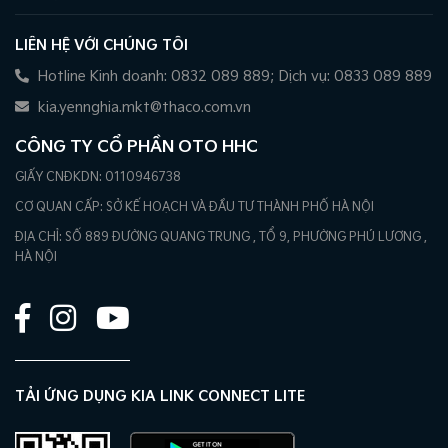
LIÊN HỆ VỚI CHÚNG TÔI
Hotline Kinh doanh: 0832 089 889; Dịch vụ: 0833 089 889
kia.yennghia.mkt@thaco.com.vn
CÔNG TY CỔ PHẦN OTO HHC
GIẤY CNĐKDN: 0110946738
CƠ QUAN CẤP: SỞ KẾ HOẠCH VÀ ĐẦU TƯ THÀNH PHỐ HÀ NỘI
ĐỊA CHỈ: SỐ 889 ĐƯỜNG QUANG TRUNG , TỔ 9, PHƯỜNG PHÚ LƯƠNG ,
HÀ NỘI
TẢI ỨNG DỤNG KIA LINK CONNECT LITE