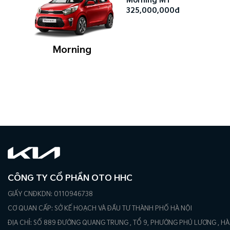
Morning MT
325,000,000đ
Morning
CÔNG TY CỔ PHẦN OTO HHC
GIẤY CNĐKDN: 0110946738
CƠ QUAN CẤP: SỞ KẾ HOẠCH VÀ ĐẦU TƯ THÀNH PHỐ HÀ NỘI
ĐỊA CHỈ: SỐ 889 ĐƯỜNG QUANG TRUNG , TỔ 9, PHƯỜNG PHÚ LƯƠNG , HÀ