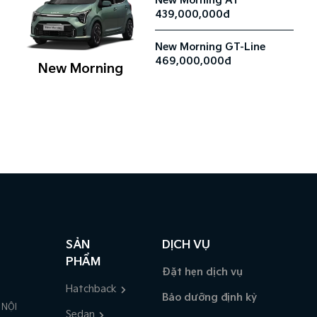
New Morning AT
439,000,000đ
New Morning GT-Line
469,000,000đ
New Morning
SẢN
DỊCH VỤ
PHẨM
Đặt hẹn dịch vụ
Hatchback
Bảo dưỡng định kỳ
 NỘI
Sedan