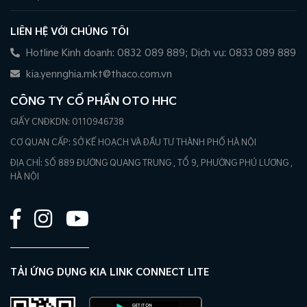
LIÊN HỆ VỚI CHÚNG TÔI
Hotline Kinh doanh: 0832 089 889; Dịch vụ: 0833 089 889
kia.yennghia.mkt@thaco.com.vn
CÔNG TY CỔ PHẦN OTO HHC
GIẤY CNĐKDN: 0110946738
CƠ QUAN CẤP: SỞ KẾ HOẠCH VÀ ĐẦU TƯ THÀNH PHỐ HÀ NỘI
ĐỊA CHỈ: SỐ 889 ĐƯỜNG QUANG TRUNG , TỔ 9, PHƯỜNG PHÚ LƯƠNG ,
HÀ NỘI
TẢI ỨNG DỤNG KIA LINK CONNECT LITE